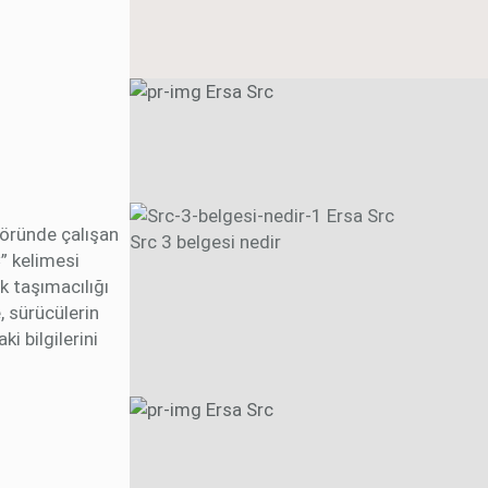
töründe çalışan
Src 3 belgesi nedir
” kelimesi
k taşımacılığı
e, sürücülerin
ki bilgilerini