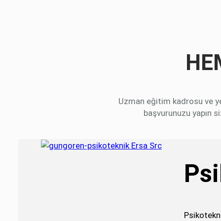
HE
Uzman eğitim kadrosu ve yen
başvurunuzu yapın siz
Psi
Psikotekni