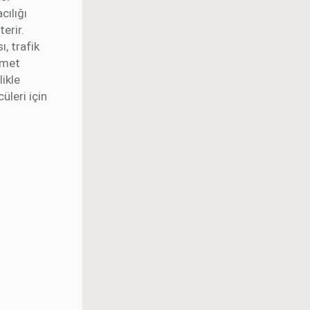
cılığı
erir.
ı, trafik
zmet
ikle
üleri için