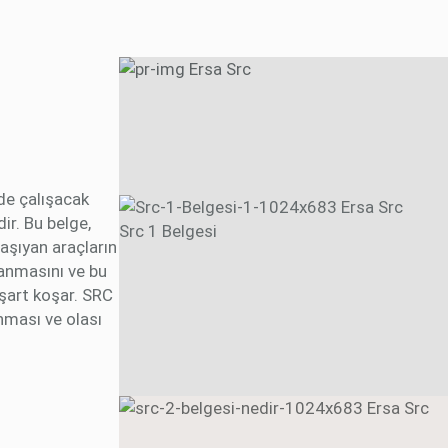
nde çalışacak
dir. Bu belge,
Src 1 Belgesi
taşıyan araçların
lanmasını ve bu
 şart koşar. SRC
nması ve olası