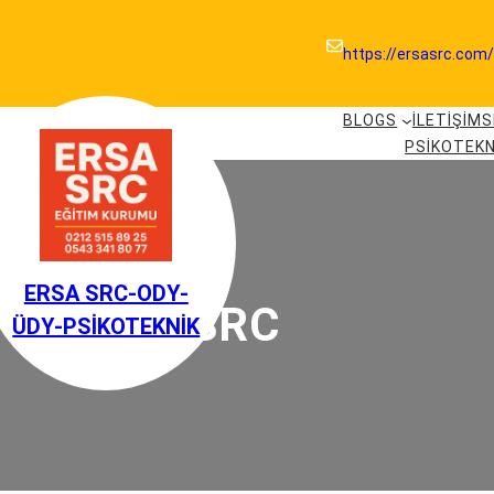
https://ersasrc.com
BLOGS
ILETIŞIM
S
PSIKOTEKN
ERSA SRC-ODY-
ERSA SRC
ÜDY-PSIKOTEKNIK