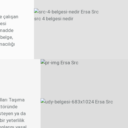
e çalışan
src 4 belgesi nedir
esi
i madde
 belge,
macılığı
lları Taşıma
ktöründe
steyen ya da
ir yeterlilik
nlarını yasal