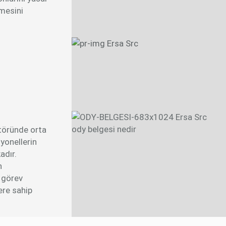
lmesini
ody belgesi nedir
ktöründe orta
yonellerin
adır.
n
a görev
lere sahip