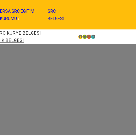
ERSA SRC EĞİTİM
SRC
/
KURUMU
/
BELGESİ
RC KURYE BELGESI
Facebook
Twitter
Instagram
LinkedIn
IK BELGESI